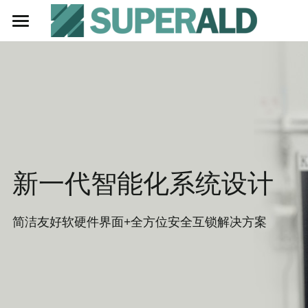
首页
技术介绍
市场与应用
产品中心
· 纳米材料
新一代智能化系统设计
· 太阳能电池
技术与服务
Exploiter系列ALD设备
· 催化
— 热法沉积系统
关于我们
简洁友好软硬件界面+全方位安全互锁解决方案
· 锂电池
— 等离子增强系统
招贤纳士
· 生物医疗
— 手套箱集成系统
联系我们
· OLED
— 粉体包裹系统